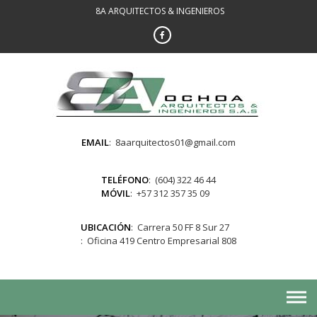
Skip
8A ARQUITECTOS & INGENIEROS
to
content
EMAIL
8aarquitectos01@gmail.com
TELÉFONO
(604) 322 46 44
MÓVIL
+57 312 357 35 09
UBICACIÓN
Carrera 50 FF 8 Sur 27
Oficina 419 Centro Empresarial 808