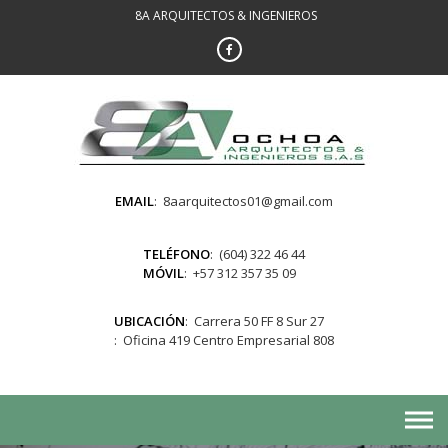
Skip
8A ARQUITECTOS & INGENIEROS
to
content
EMAIL
8aarquitectos01@gmail.com
TELÉFONO
(604) 322 46 44
MÓVIL
+57 312 357 35 09
UBICACIÓN
Carrera 50 FF 8 Sur 27
Oficina 419 Centro Empresarial 808